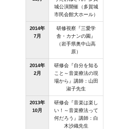
城公演開催（多賀城
市民会館大ホール）
2014年
研修視察『三愛学
7月
舎・カナンの園』
（岩手県奥中山高
原）
2014年
研修会『自分を知る
2月
こと～音楽療法の現
場から』講師：山田
淑子先生
2013年
研修会『音楽は楽し
10月
い！～音楽療法って
何だろう』講師：白
木沙織先生