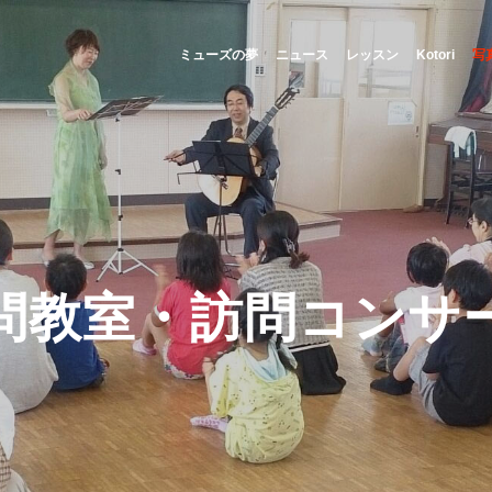
ミューズの夢
ニュース
レッスン
Kotori
写
問教室・訪問コンサ