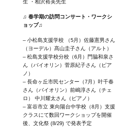
生 ・相沢裕美先生
♫ 春学期の訪問コンサート・ワークシ
ョップ♫
– 小松島支援学校 （5月）佐藤憲男さん
（ヨーデル）髙山圭子さん（アルト）
– 松島支援学校分校（6月）門脇和泉さ
ん（バイオリン）菅原紀子さん（ピア
ノ）
– 長命ヶ丘市民センター（7月）叶千春
さん（バイオリン）前嶋淳さん（チェ
ロ） 中川耀太さん（ピアノ）
– 富谷市立 東向陽台中学校（8月）支援
クラスにて数回ワークショップを開催
後、文化祭 (8/29) で発表予定