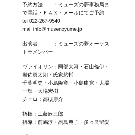
予約方法 ：ミューズの夢事務局ま
で電話・ＦＡＸ・メールにてご予約
tel 022-267-9540
mail info@musenoyume.jp
出演者 ：ミューズの夢オーケス
トラメンバー
ヴァイオリン：阿部大河・石山倫伊・
岩佐勇太朗・氏家悠輔
千葉明史・小島隆寛・小島庸寛・大場
一輝・大場宏樹
チェロ：高槻康介
指揮：工藤欣三郎
指導：前嶋淳・副島典子・多々良留愛